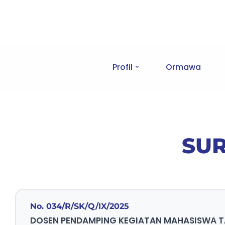
Skip
to
content
Profil
Ormawa
SU
No. 034/R/SK/Q/IX/2025
DOSEN PENDAMPING KEGIATAN MAHASISWА TA