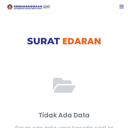
Skip
to
content
EDARAN
SURAT
Tidak Ada Data
Belum ada data yang tersedia saat ini