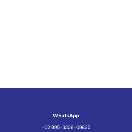
WhatsApp
+62 895-3308-09835